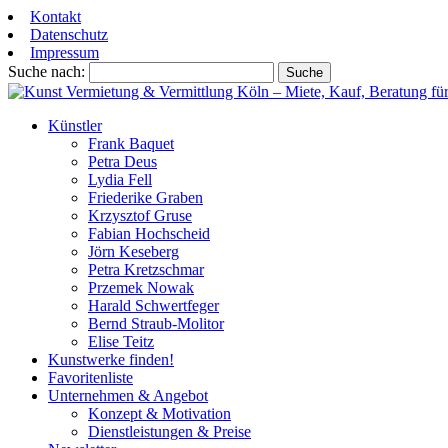
Kontakt
Datenschutz
Impressum
Suche nach:
Künstler
Frank Baquet
Petra Deus
Lydia Fell
Friederike Graben
Krzysztof Gruse
Fabian Hochscheid
Jörn Keseberg
Petra Kretzschmar
Przemek Nowak
Harald Schwertfeger
Bernd Straub-Molitor
Elise Teitz
Kunstwerke finden!
Favoritenliste
Unternehmen & Angebot
Konzept & Motivation
Dienstleistungen & Preise