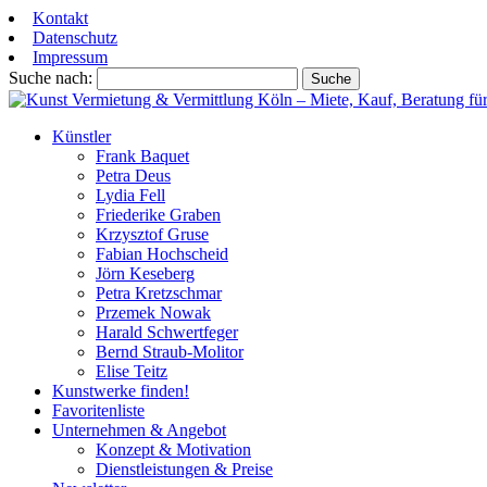
Kontakt
Datenschutz
Impressum
Suche nach:
Künstler
Frank Baquet
Petra Deus
Lydia Fell
Friederike Graben
Krzysztof Gruse
Fabian Hochscheid
Jörn Keseberg
Petra Kretzschmar
Przemek Nowak
Harald Schwertfeger
Bernd Straub-Molitor
Elise Teitz
Kunstwerke finden!
Favoritenliste
Unternehmen & Angebot
Konzept & Motivation
Dienstleistungen & Preise