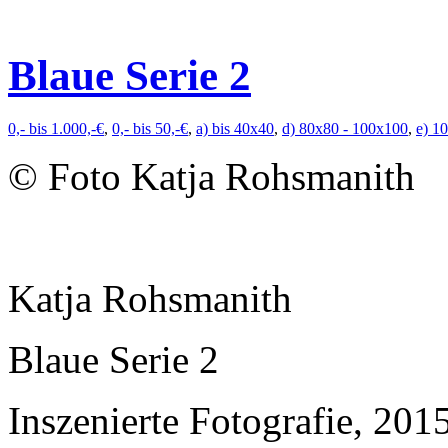
Blaue Serie 2
0,- bis 1.000,-€
,
0,- bis 50,-€
,
a) bis 40x40
,
d) 80x80 - 100x100
,
e) 1
© Foto Katja Rohsmanith
Katja Rohsmanith
Blaue Serie 2
Inszenierte Fotografie, 201