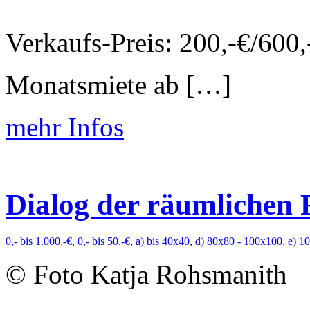
Verkaufs-Preis: 200,-€/600
Monatsmiete ab […]
mehr Infos
Dialog der räumlichen 
0,- bis 1.000,-€
,
0,- bis 50,-€
,
a) bis 40x40
,
d) 80x80 - 100x100
,
e) 1
© Foto Katja Rohsmanith