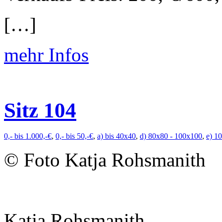
[…]
mehr Infos
Sitz 104
0,- bis 1.000,-€
,
0,- bis 50,-€
,
a) bis 40x40
,
d) 80x80 - 100x100
,
e) 1
© Foto Katja Rohsmanith
Katja Rohsmanith