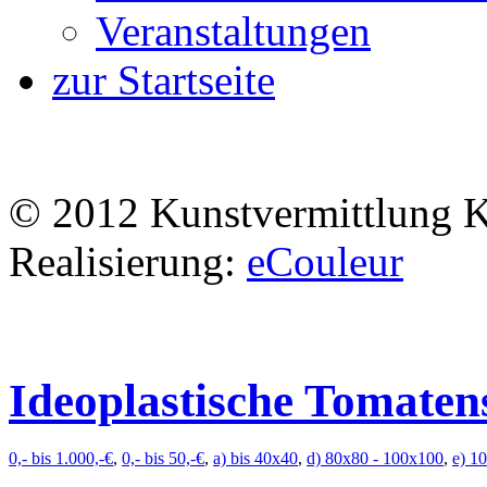
Veranstaltungen
zur Startseite
© 2012 Kunstvermittlung 
Realisierung:
eCouleur
Ideoplastische Tomate
0,- bis 1.000,-€
,
0,- bis 50,-€
,
a) bis 40x40
,
d) 80x80 - 100x100
,
e) 1