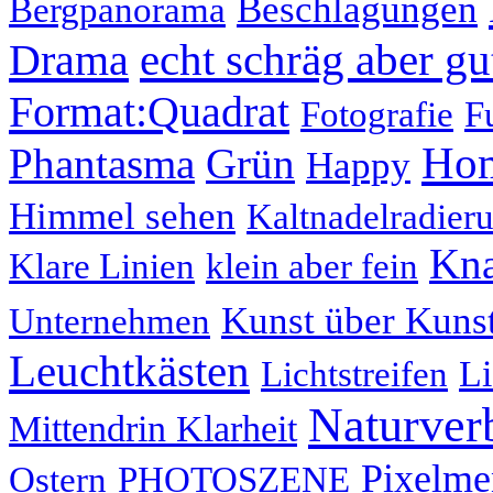
Beschlagungen
Bergpanorama
echt schräg aber gu
Drama
Format:Quadrat
Fotografie
F
Hom
Phantasma
Grün
Happy
Himmel sehen
Kaltnadelradier
Kna
Klare Linien
klein aber fein
Kunst über Kuns
Unternehmen
Leuchtkästen
Li
Lichtstreifen
Naturver
Mittendrin Klarheit
Pixelme
Ostern
PHOTOSZENE