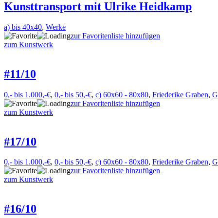
Kunsttransport mit Ulrike Heidkamp
a) bis 40x40
,
Werke
zur Favoritenliste hinzufügen
zum Kunstwerk
#11/10
0,- bis 1.000,-€
,
0,- bis 50,-€
,
c) 60x60 - 80x80
,
Friederike Graben
,
G
zur Favoritenliste hinzufügen
zum Kunstwerk
#17/10
0,- bis 1.000,-€
,
0,- bis 50,-€
,
c) 60x60 - 80x80
,
Friederike Graben
,
G
zur Favoritenliste hinzufügen
zum Kunstwerk
#16/10