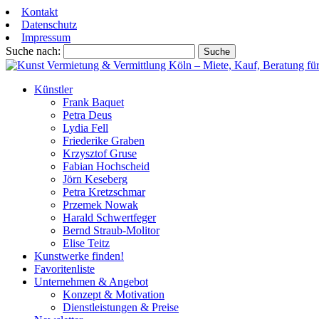
Kontakt
Datenschutz
Impressum
Suche nach:
Künstler
Frank Baquet
Petra Deus
Lydia Fell
Friederike Graben
Krzysztof Gruse
Fabian Hochscheid
Jörn Keseberg
Petra Kretzschmar
Przemek Nowak
Harald Schwertfeger
Bernd Straub-Molitor
Elise Teitz
Kunstwerke finden!
Favoritenliste
Unternehmen & Angebot
Konzept & Motivation
Dienstleistungen & Preise