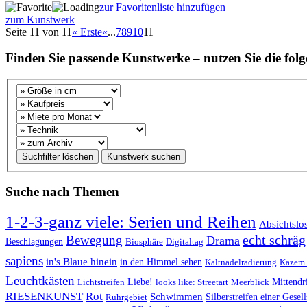
zur Favoritenliste hinzufügen
zum Kunstwerk
Seite 11 von 11
« Erste
«
...
7
8
9
10
11
Finden Sie passende Kunstwerke – nutzen Sie die folg
Suche nach Themen
1-2-3-ganz viele: Serien und Reihen
Absichtslo
echt schräg
Bewegung
Drama
Beschlagungen
Biosphäre
Digitaltag
sapiens
in's Blaue hinein
in den Himmel sehen
Kaltnadelradierung
Kazem 
Leuchtkästen
Lichtstreifen
Liebe!
looks like: Streetart
Meerblick
Mittendr
RIESENKUNST
Rot
Schwimmen
Ruhrgebiet
Silberstreifen einer Gesell