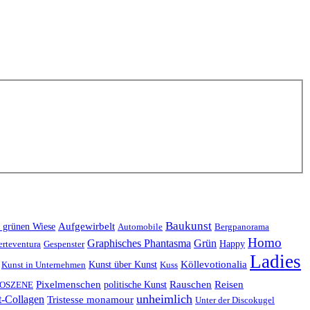
Baukunst
Aufgewirbelt
r grünen Wiese
Automobile
Bergpanorama
Homo
Graphisches Phantasma
Grün
Happy
erteventura
Gespenster
Ladies
Köllevotionalia
Kunst über Kunst
Kunst in Unternehmen
Kuss
Rauschen
Reisen
Pixelmenschen
politische Kunst
OSZENE
unheimlich
t-Collagen
Tristesse monamour
Unter der Discokugel