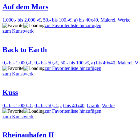
Auf dem Mars
1.000,- bis 2.000,-€
,
50,- bis 100,-€
,
a) bis 40x40
,
Malerei
,
Werke
zur Favoritenliste hinzufügen
zum Kunstwerk
Back to Earth
0,- bis 1.000,-€
,
0,- bis 50,-€
,
50,- bis 100,-€
,
a) bis 40x40
,
Malerei
,
W
zur Favoritenliste hinzufügen
zum Kunstwerk
Kuss
0,- bis 1.000,-€
,
0,- bis 50,-€
,
a) bis 40x40
,
Grafik
,
Werke
zur Favoritenliste hinzufügen
zum Kunstwerk
Rheinauhafen II