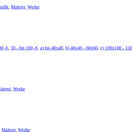
rafik
,
Malerei
,
Werke
00,-€
,
50,- bis 100,-€
,
a) bis 40x40
,
b) 40x40 - 60x60
,
e) 100x100 - 12
alerei
,
Werke
,
Malerei
,
Werke