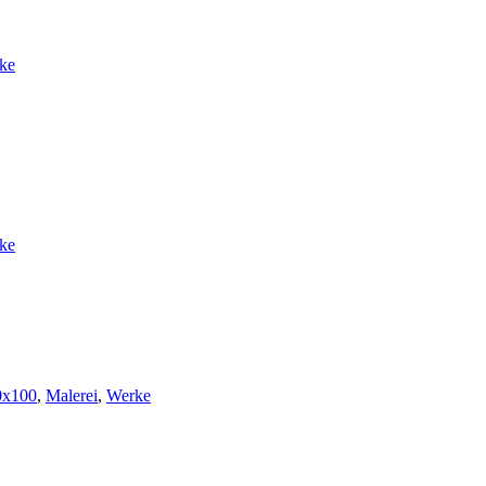
ke
ke
0x100
,
Malerei
,
Werke