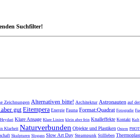
enden Suchfilter!
Alternativen bitte!
Astronauten
se Zeichnungen
Architektur
auf de
Eitempera
 aber gut
Format:Quadrat
Fauna
Energie
Fotografie
Fu
Klare Ansage
Knalleffekte
Kontakt
Heydari
Klare Linien
klein aber fein
Kult
Naturverbunden
Objekte und Plastiken
in Klarheit
Ostern
PHOT
Slow Art Day
Thermoplas
Steampunk
Stillleben
schaft
Skulpturen
Slogans