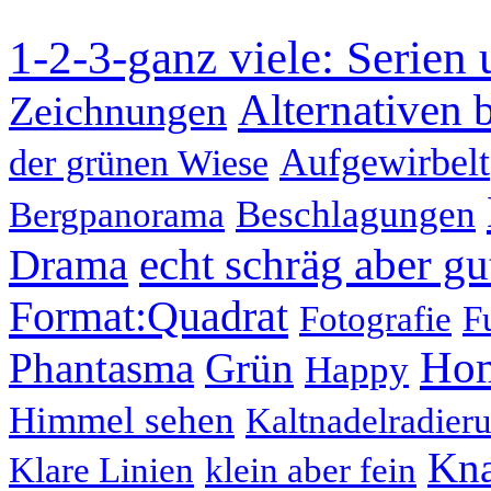
1-2-3-ganz viele: Serien
Alternativen b
Zeichnungen
Aufgewirbelt
der grünen Wiese
Beschlagungen
Bergpanorama
echt schräg aber gu
Drama
Format:Quadrat
Fotografie
F
Hom
Phantasma
Grün
Happy
Himmel sehen
Kaltnadelradier
Kna
Klare Linien
klein aber fein