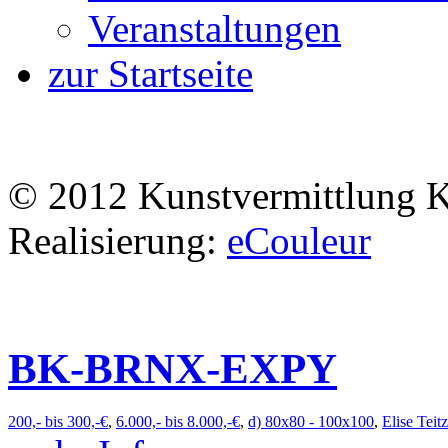
Veranstaltungen
zur Startseite
© 2012 Kunstvermittlung 
Realisierung:
eCouleur
BK-BRNX-EXPY
200,- bis 300,-€
,
6.000,- bis 8.000,-€
,
d) 80x80 - 100x100
,
Elise Teitz