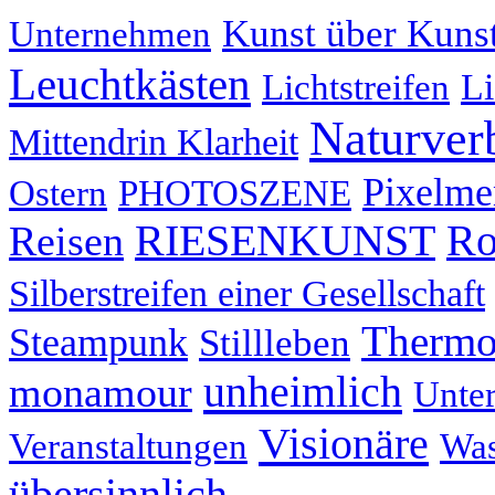
Kunst über Kuns
Unternehmen
Leuchtkästen
Li
Lichtstreifen
Naturver
Mittendrin Klarheit
Pixelme
Ostern
PHOTOSZENE
RIESENKUNST
Ro
Reisen
Silberstreifen einer Gesellschaft
Thermo
Steampunk
Stillleben
unheimlich
monamour
Unter
Visionäre
Veranstaltungen
Was
übersinnlich