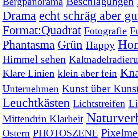
Beschlagungen
Bergpanorama
echt schräg aber gu
Drama
Format:Quadrat
Fotografie
F
Hom
Phantasma
Grün
Happy
Himmel sehen
Kaltnadelradier
Kna
Klare Linien
klein aber fein
Kunst über Kuns
Unternehmen
Leuchtkästen
Li
Lichtstreifen
Naturver
Mittendrin Klarheit
Pixelme
Ostern
PHOTOSZENE