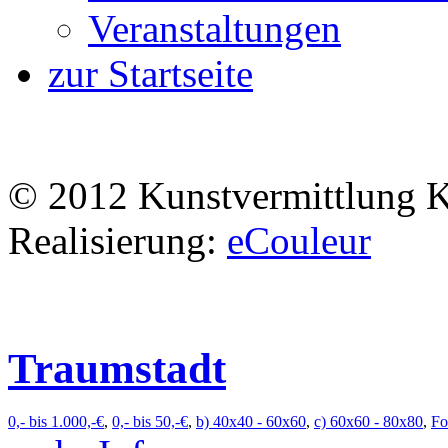
Veranstaltungen
zur Startseite
© 2012 Kunstvermittlung 
Realisierung:
eCouleur
Traumstadt
0,- bis 1.000,-€
,
0,- bis 50,-€
,
b) 40x40 - 60x60
,
c) 60x60 - 80x80
,
Fo