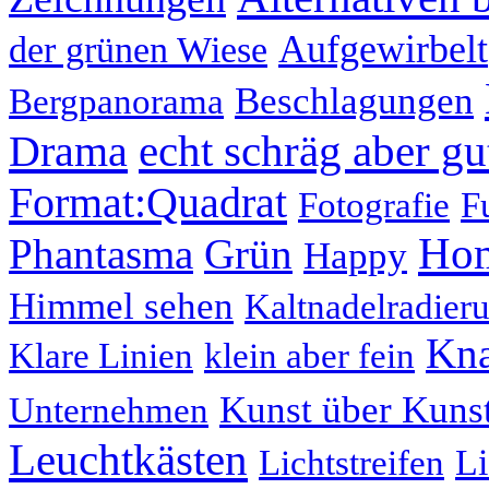
Aufgewirbelt
der grünen Wiese
Beschlagungen
Bergpanorama
echt schräg aber gu
Drama
Format:Quadrat
Fotografie
F
Hom
Phantasma
Grün
Happy
Himmel sehen
Kaltnadelradier
Kna
Klare Linien
klein aber fein
Kunst über Kuns
Unternehmen
Leuchtkästen
Li
Lichtstreifen